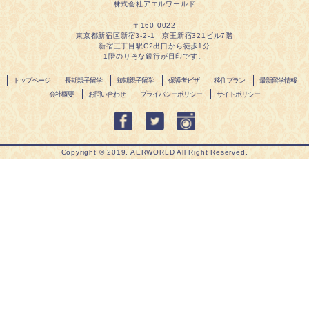
株式会社アエルワールド
〒160-0022
東京都新宿区新宿3-2-1 京王新宿321ビル7階
新宿三丁目駅C2出口から徒歩1分
1階のりそな銀行が目印です。
トップページ
長期親子留学
短期親子留学
保護者ビザ
移住プラン
最新留学情報
会社概要
お問い合わせ
プライバシーポリシー
サイトポリシー
Copyright ©︎ 2019. AERWORLD All Right Reserved.