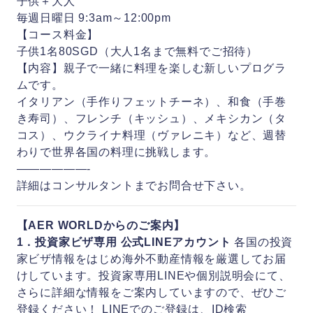
子供＋大人
毎週日曜日 9:3am～12:00pm
【コース料金】
子供1名80SGD（大人1名まで無料でご招待）
【内容】親子で一緒に料理を楽しむ新しいプログラ
ムです。
イタリアン（手作りフェットチーネ）、和食（手巻
き寿司）、フレンチ（キッシュ）、メキシカン（タ
コス）、ウクライナ料理（ヴァレニキ）など、週替
わりで世界各国の料理に挑戦します。
——————-
詳細はコンサルタントまでお問合せ下さい。
【AER WORLDからのご案内】
1．投資家ビザ専用 公式LINEアカウント
各国の投資
家ビザ情報をはじめ海外不動産情報を厳選してお届
けしています。投資家専用LINEや個別説明会にて、
さらに詳細な情報をご案内していますので、ぜひご
登録ください！ LINEでのご登録は、ID検索