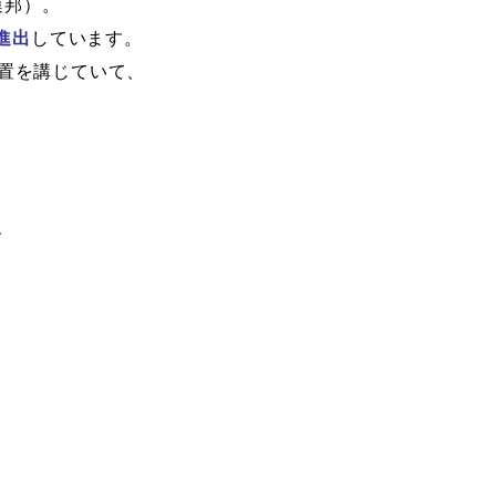
連邦）。
進出
しています。
置を講じていて、
す
、