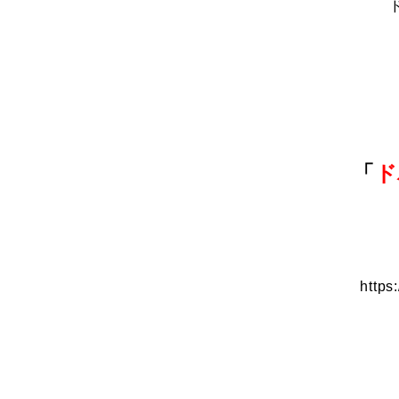
「
ド
https