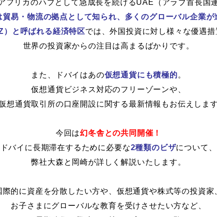
アフリカのハブとして急成長を続けるUAE（アラブ首長国
は貿易・物流の拠点として知られ、多くのグローバル企業が
Z）と呼ばれる経済特区
では、外国投資に対し様々な優遇措
世界の投資家からの注目は高まるばかりです。
また、ドバイはあの
仮想通貨にも積極的
。
仮想通貨ビジネス対応のフリーゾーンや、
仮想通貨取引所の口座開設に関する最新情報もお伝えしま
今回は
幻冬舎との共同開催！
ドバイに長期滞在するために必要な
2種類のビザ
について、
弊社大森と岡崎が詳しく解説いたします。
国際的に資産を分散したい方や、仮想通貨や株式等の投資家
お子さまにグローバルな教育を受けさせたい方など、