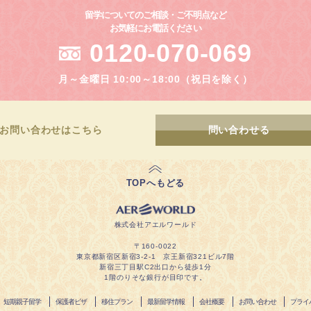
留学についてのご相談・ご不明点など
お気軽にお電話ください
0120-070-069
月～金曜日 10:00～18:00（祝日を除く）
お問い合わせ
はこちら
問い合わせる
TOPへもどる
株式会社アエルワールド
〒160-0022
東京都新宿区新宿3-2-1 京王新宿321ビル7階
新宿三丁目駅C2出口から徒歩1分
1階のりそな銀行が目印です。
短期親子留学
保護者ビザ
移住プラン
最新留学情報
会社概要
お問い合わせ
プライ