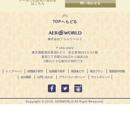
メールでのお問い合わせ
問い合わせる
はこちら
TOPへもどる
株式会社アエルワールド
〒160-0022
東京都新宿区新宿3-2-1 京王新宿321ビル7階
新宿三丁目駅C2出口から徒歩1分
1階のりそな銀行が目印です。
トップページ
長期親子留学
短期親子留学
保護者ビザ
移住プラン
最新留学情報
会社概要
お問い合わせ
プライバシーポリシー
サイトポリシー
Copyright ©︎ 2019. AERWORLD All Right Reserved.