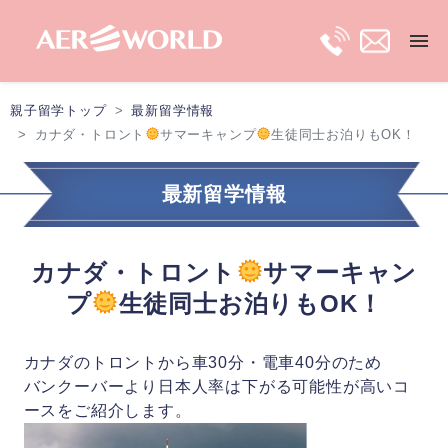
親子留学トップ
最新留学情報
トップ
カナダ・トロント
サマーキャンプ
生徒同士お泊りもOK！
長期親子留学
最新留学情報
短期親子留学
カナダ・トロント
サマーキャン
プ
生徒同士お泊りもOK！
保護者ビザ
カナダのトロントから車30分・電車40分のため
移住プラン
バンクーバーより日本人率は下がる可能性が高いコ
ースをご紹介します。
最新留学情報