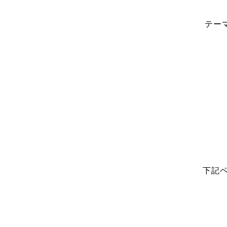
テー
下記