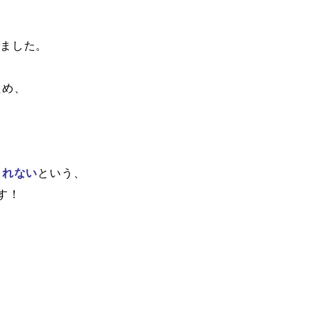
きました。
ため、
しれない
という、
す！