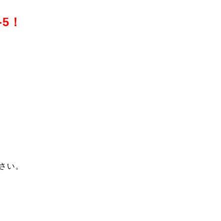
-5！
さい。