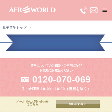
親子留学トップ
トップ
長期親子留学
短期親子留学
留学についてのご相談・ご不明点など
お気軽にお電話ください
保護者ビザ
0120-070-069
月～金曜日 10:00～18:00（祝日を除く）
移住プラン
メールでのお問い合わせ
問い合わせる
はこちら
最新留学情報