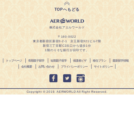
TOPへもどる
会社概要
株式会社アエルワールド
お問い合わせ
〒160-0022
東京都新宿区新宿3-2-1 京王新宿321ビル7階
新宿三丁目駅C2出口から徒歩1分
1階のりそな銀行が目印です。
トップページ
長期親子留学
短期親子留学
保護者ビザ
移住プラン
最新留学情報
会社概要
お問い合わせ
プライバシーポリシー
サイトポリシー
Copyright ©︎ 2019. AERWORLD All Right Reserved.