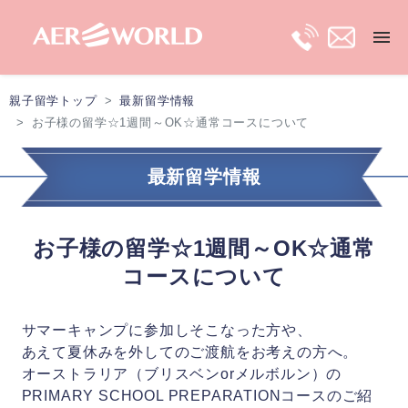
親子留学トップ
最新留学情報
トップ
お子様の留学☆1週間～OK☆通常コースについて
長期親子留学
最新留学情報
短期親子留学
お子様の留学☆1週間～OK☆通常
コースについて
保護者ビザ
サマーキャンプに参加しそこなった方や、
移住プラン
あえて夏休みを外してのご渡航をお考えの方へ。
オーストラリア（ブリスベンorメルボルン）の
最新留学情報
PRIMARY SCHOOL PREPARATIONコースのご紹