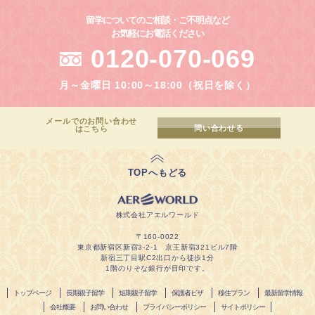
留学についてのご相談・ご不明点など
お気軽にお電話ください
0120-070-069
月～金曜日 10:00～18:00（祝日を除く）
メールでのお問い合わせ
問い合わせる
はこちら
TOPへもどる
株式会社アエルワールド
〒160-0022
東京都新宿区新宿3-2-1 京王新宿321ビル7階
新宿三丁目駅C2出口から徒歩1分
1階のりそな銀行が目印です。
トップページ
長期親子留学
短期親子留学
保護者ビザ
移住プラン
最新留学情報
会社概要
お問い合わせ
プライバシーポリシー
サイトポリシー