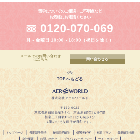
留学についてのご相談・ご不明点など
お気軽にお電話ください
0120-070-069
月～金曜日 10:00～18:00（祝日を除く）
メールでのお問い合わせ
問い合わせる
はこちら
TOPへもどる
株式会社アエルワールド
〒160-0022
東京都新宿区新宿3-2-1 京王新宿321ビル7階
新宿三丁目駅C2出口から徒歩1分
1階のりそな銀行が目印です。
トップページ
長期親子留学
短期親子留学
保護者ビザ
移住プラン
最新留学情報
会社概要
お問い合わせ
プライバシーポリシー
サイトポリシー