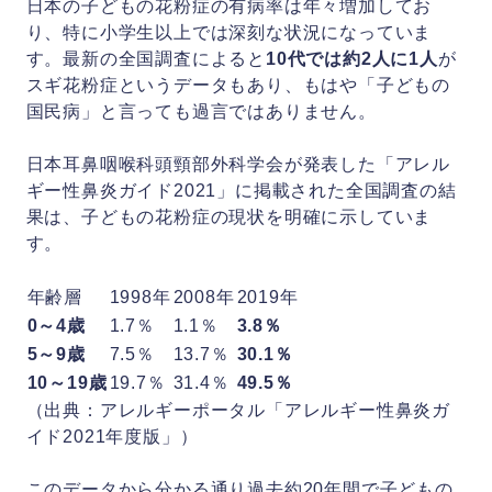
日本の子どもの花粉症の有病率は年々増加してお
り、特に小学生以上では深刻な状況になっていま
す。最新の全国調査によると
10代では約2人に1人
が
スギ花粉症というデータもあり、もはや「子どもの
国民病」と言っても過言ではありません。
日本耳鼻咽喉科頭頸部外科学会が発表した「アレル
ギー性鼻炎ガイド2021」に掲載された全国調査の結
果は、子どもの花粉症の現状を明確に示していま
す。
年齢層
1998年
2008年
2019年
0～4歳
1.7％
1.1％
3.8％
5～9歳
7.5％
13.7％
30.1％
10～19歳
19.7％
31.4％
49.5％
（出典：アレルギーポータル「アレルギー性鼻炎ガ
イド2021年度版」）
このデータから分かる通り過去約20年間で子どもの