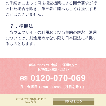
の手続きによって司法捜査機関による開示要求が行
われた場合を除き、第三者に開示もしくは提供する
ことはございません。
７．準拠法
当ウェブサイトの利用および当規約の解釈、適用
については、別途定めがない限り日本国法に準拠す
るものとします。
留学についてのご相談・ご不明点など
お気軽にお電話ください
0120-070-069
月～金曜日 10:00～18:00（祝日を除く）
メールでのお問い合わせ
問い合わせる
はこちら